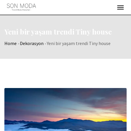
Skip
to
content
Yeni bir yaşam trendi Tiny house
Home
-
Dekorasyon
-
Yeni bir yaşam trendi Tiny house