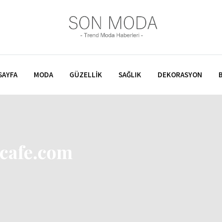
SAYFA
MODA
GÜZELLIK
SAĞLIK
DEKORASYON
lcafe.com