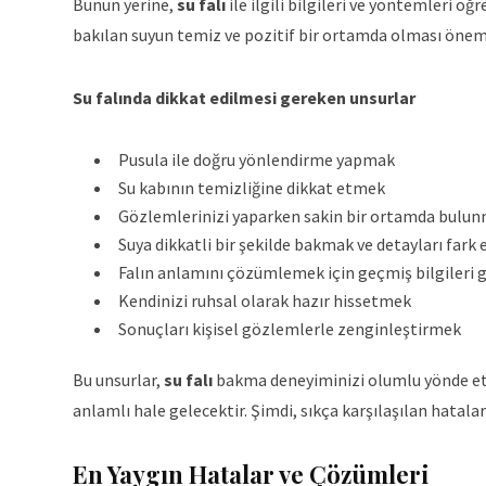
Bunun yerine,
su falı
ile ilgili bilgileri ve yöntemleri ö
bakılan suyun temiz ve pozitif bir ortamda olması önemlid
Su falında dikkat edilmesi gereken unsurlar
Pusula ile doğru yönlendirme yapmak
Su kabının temizliğine dikkat etmek
Gözlemlerinizi yaparken sakin bir ortamda bulu
Suya dikkatli bir şekilde bakmak ve detayları fark
Falın anlamını çözümlemek için geçmiş bilgiler
Kendinizi ruhsal olarak hazır hissetmek
Sonuçları kişisel gözlemlerle zenginleştirmek
Bu unsurlar,
su falı
bakma deneyiminizi olumlu yönde etkil
anlamlı hale gelecektir. Şimdi, sıkça karşılaşılan hatala
En Yaygın Hatalar ve Çözümleri