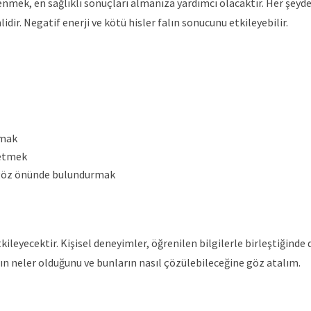
ğrenmek, en sağlıklı sonuçları almanıza yardımcı olacaktır. Her şeyd
ir. Negatif enerji ve kötü hisler falın sonucunu etkileyebilir.
nmak
 etmek
i göz önünde bulundurmak
eyecektir. Kişisel deneyimler, öğrenilen bilgilerle birleştiğinde
rın neler olduğunu ve bunların nasıl çözülebileceğine göz atalım.