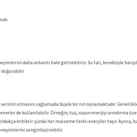
mak.
eyimlerini daha anlamlı hale getirebiliriz. Su falı, kendisiyle barışı
 doğurabilir.
 verimli olmasını sağlamada büyük bir rol oynamaktadır. Genellikl
zemeler de kullanılabilir. Örneğin; tuz, suyun enerjiyi arındırma özel
kça kritiktir çünkü her malzeme farklı enerjiler taşır. Ayrıca, baz
eneyimlerini zenginleştirebilir.