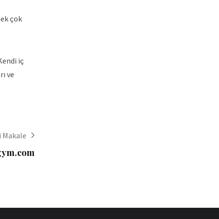
mek çok
Kendi iç
rı ve
i Makale
ygym.com