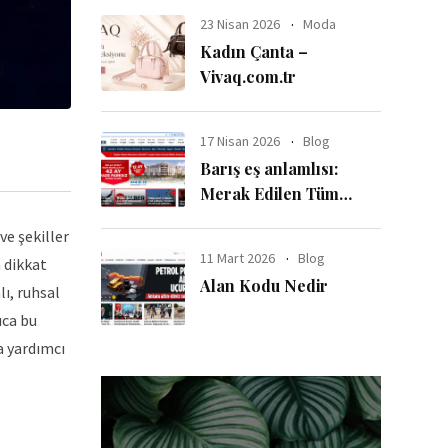
23 Nisan 2026
Moda
Kadın Çanta –
Vivaq.com.tr
17 Nisan 2026
Blog
Barış eş anlamlısı:
Merak Edilen Tüm
Detaylar
ve şekiller
11 Mart 2026
Blog
 dikkat
Alan Kodu Nedir
lı, ruhsal
ıca bu
a yardımcı