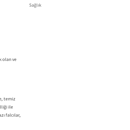
Sağlık
k olan ve
e, temiz
liği ile
ı falcılar,