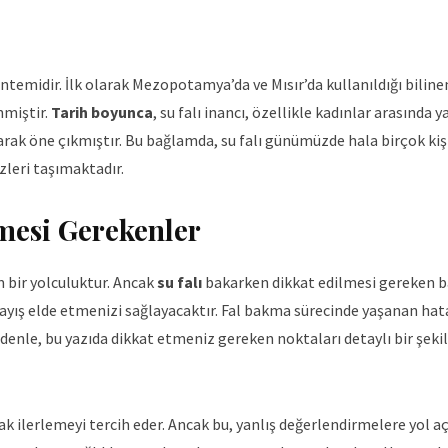
öntemidir. İlk olarak Mezopotamya’da ve Mısır’da kullanıldığı biline
nmiştir.
Tarih boyunca
, su falı inancı, özellikle kadınlar arasında 
arak öne çıkmıştır. Bu bağlamda, su falı günümüzde hala birçok kiş
leri taşımaktadır.
mesi Gerekenler
m bir yolculuktur. Ancak
su falı
bakarken dikkat edilmesi gereken b
ayış elde etmenizi sağlayacaktır. Fal bakma sürecinde yaşanan hata
edenle, bu yazıda dikkat etmeniz gereken noktaları detaylı bir şeki
ak ilerlemeyi tercih eder. Ancak bu, yanlış değerlendirmelere yol aça