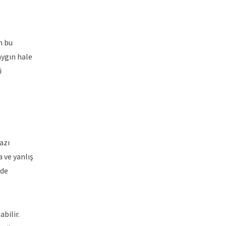
n bu
yaygın hale
i
azı
 ve yanlış
lde
bilir.