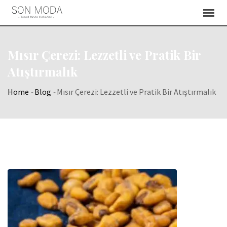
Skip
to
content
Mısır Çerezi: Lezzetli ve Pratik Bir
Atıştırmalık
Home
-
Blog
-
Mısır Çerezi: Lezzetli ve Pratik Bir Atıştırmalık