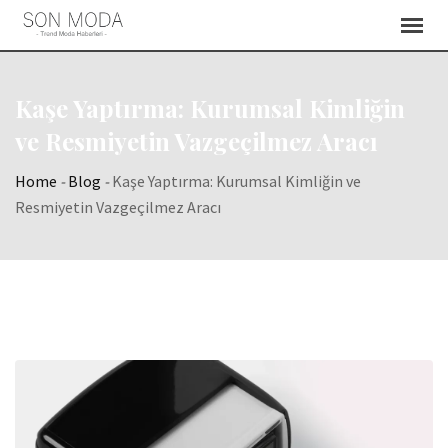
Skip
to
content
Kaşe Yaptırma: Kurumsal Kimliğin
ve Resmiyetin Vazgeçilmez Aracı
Home
-
Blog
-
Kaşe Yaptırma: Kurumsal Kimliğin ve
Resmiyetin Vazgeçilmez Aracı