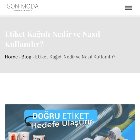
Skip
to
content
Etiket Kağıdı Nedir ve Nasıl
Kullanılır?
Home
-
Blog
-
Etiket Kağıdı Nedir ve Nasıl Kullanılır?